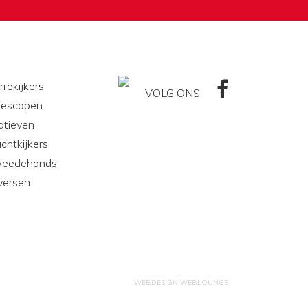
rrekijkers
VOLG ONS
lescopen
atieven
chtkijkers
eedehands
versen
WEBDESIGN WEBLOUNGE