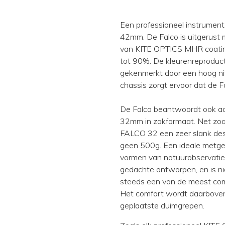
CONTACT
Een professioneel instrume
42mm. De Falco is uitgerust
van KITE OPTICS MHR coatings
tot 90%. De kleurenreproducti
gekenmerkt door een hoog ni
chassis zorgt ervoor dat de Fa
De Falco beantwoordt ook aa
32mm in zakformaat. Net zoa
FALCO 32 een zeer slank desi
geen 500g. Een ideale metgez
vormen van natuurobservati
gedachte ontworpen, en is ni
steeds een van de meest comp
Het comfort wordt daarboven
geplaatste duimgrepen.