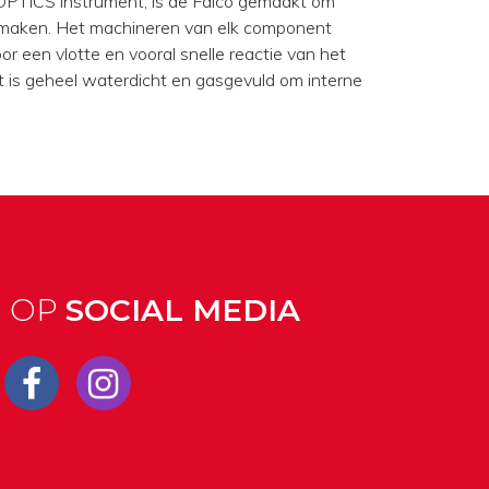
 OPTICS instrument, is de Falco gemaakt om
e maken. Het machineren van elk component
or een vlotte en vooral snelle reactie van het
t is geheel waterdicht en gasgevuld om interne
S OP
SOCIAL MEDIA