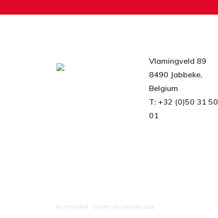
Vlamingveld 89
8490 Jabbeke,
Belgium
T: +32 (0)50 31 5
01
© DEPUTTER - SIGHTS OF NATURE 2026