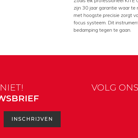
Zoals elk professioneel KITE
zijn 30 jaar garantie waar t
met hoogste precisie zorgt vo
focus systeem. Dit instrumen
bedamping tegen te gaan.
NIET!
VOLG ON
WSBRIEF
INSCHRIJVEN