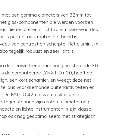
nt, met een gamma diameters van 32mm tot
 met glas-componenten die werden voorzien
, die resulteren in lichttransmissie-waardes
e is perfect neutraal en het beeld is
veau van contrast en scherpte. Het aluminium
lco tegelijk robuust en zeer licht is.
n de nieuwe trend naar hoog presterende 30-
ls de gereputeerde LYNX HD+ 30, heeft de
gn, een kort scharnier, en weegt deze net
el dus voor allerhande buitenactiviteiten en
e. De FALCO 42mm werd ook in deze
ettegenstaande zijn grotere diameter nog
acte en lichte instrumenten in zijn klasse.
op ook nog geoptimaliseerd met strategisch