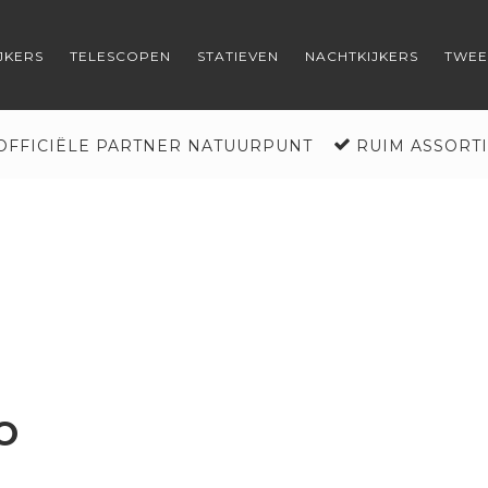
JKERS
TELESCOPEN
STATIEVEN
NACHTKIJKERS
TWE
DE WINKEL
VERREKIJKERS
OFFICIËLE PARTNER NATUURPUNT
RUIM ASSORT
TELESCOPEN
STATIEVEN
NACHTKIJKERS
TWEEDEHANDS
O
DIVERSEN